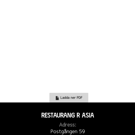
LUNCHBUFFÉ (VARDAGAR
10:30 - 15:30)
158 kr
Vi har en stort urval av Thailändska
rätter, Japanska rätter, Kinesiska rätter,
Koreanska rätter och mycket mer. Vårt
koncept bygger på att kunna erbjuda mat
från asiens alla hörn i en välfylld buffé där
man skall kunna välja det man själv tycker
Ladda ner PDF
om.
Restaurang R Asia
Adress:
Postgången 59